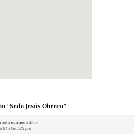
on “
Sede Jesús Obrero
”
rcela cairasco
dice:
011 a las 1:22 pm