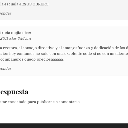
a la escuela JESUS OBRERO
ponder
atricia mejia
dice:
2011 a las 3:16 am
a rectora, al consejo directivo y al amor,esfuerzo y dedicación de las 
ición hoy contamos no solo con una excelente sede si no con un talen
i compañeros quedo preciosaaaaaa.
ponder
respuesta
estar
conectado
para publicar un comentario.