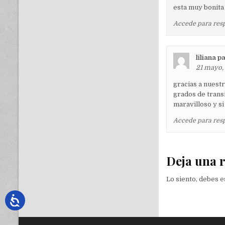
esta muy bonit
Accede para res
liliana p
21 mayo, 
gracias a nuestr
grados de trans
maravilloso y s
Accede para res
Deja una 
Lo siento, debes 