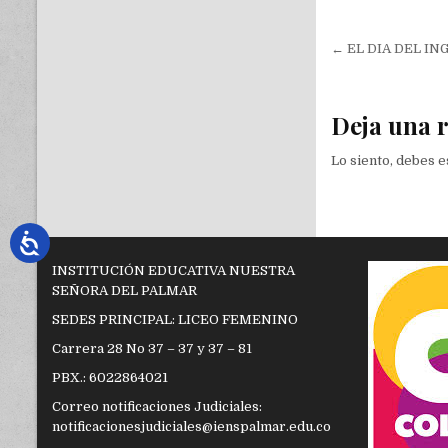
Navegac
← EL DIA DEL IN
de
entradas
Deja una 
Lo siento, debes 
INSTITUCIÓN EDUCATIVA NUESTRA
SEÑORA DEL PALMAR
SEDES PRINCIPAL: LICEO FEMENINO
Carrera 28 No 37 – 37 y 37 – 81
PBX.: 6022864021
Correo notificaciones Judiciales:
notificacionesjudiciales@ienspalmar.edu.co