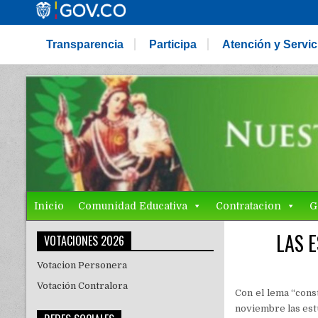
Transparencia
Participa
Atención y Servi
Inicio
Comunidad Educativa
Contratacion
G
LAS 
VOTACIONES 2026
Votacion Personera
Votación Contralora
Con el lema “cons
noviembre las est