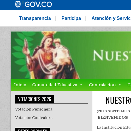
Transparencia
Participa
Atención y Servi
Inicio
Comunidad Educativa
Contratacion
G
NUESTRO
VOTACIONES 2026
Votacion Personera
¡NOS SENTIMOS
BIENVENIDOS!
Votación Contralora
La Institución Edu