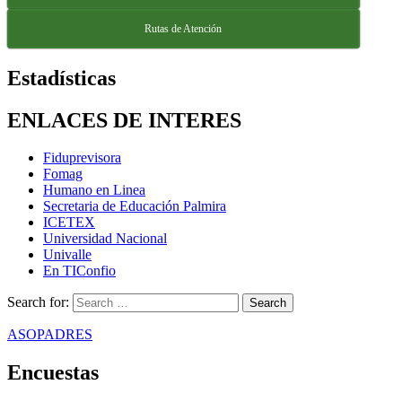
Rutas de Atención
Estadísticas
ENLACES DE INTERES
Fiduprevisora
Fomag
Humano en Linea
Secretaria de Educación Palmira
ICETEX
Universidad Nacional
Univalle
En TIConfio
Search for:
ASOPADRES
Encuestas