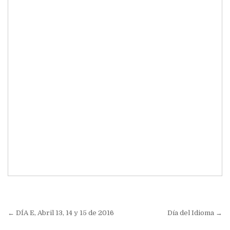
Navegación
← DÍA E, Abril 13, 14 y 15 de 2016
Día del Idioma →
de