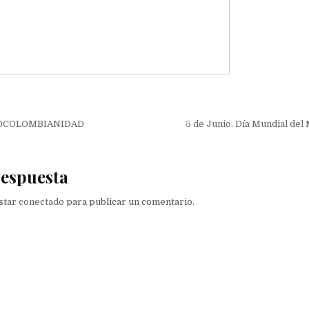
ión
ROCOLOMBIANIDAD
5 de Junio. Día Mundial de
respuesta
estar
conectado
para publicar un comentario.