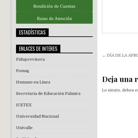
Rendición de Cuentas
Rutas de Atención
ESTADÍSTICAS
ENLACES DE INTERES
Navegac
← DÍA DE LA AF
Fiduprevisora
de
entradas
Fomag
Deja una 
Humano en Linea
Lo siento, debes 
Secretaria de Educación Palmira
ICETEX
Universidad Nacional
Univalle