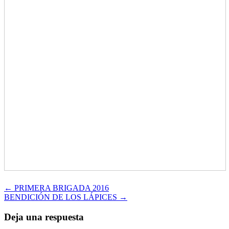
Navegación
← PRIMERA BRIGADA 2016
BENDICIÓN DE LOS LÁPICES →
de
entradas
Deja una respuesta