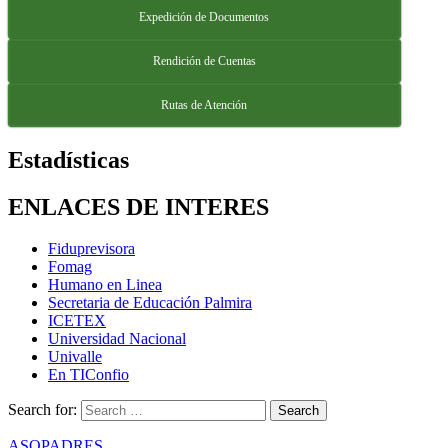
Expedición de Documentos
Rendición de Cuentas
Rutas de Atención
Estadísticas
ENLACES DE INTERES
Fiduprevisora
Fomag
Humano en Linea
Secretaria de Educación Palmira
ICETEX
Universidad Nacional
Univalle
En TIConfio
Search for:
ASOPADRES