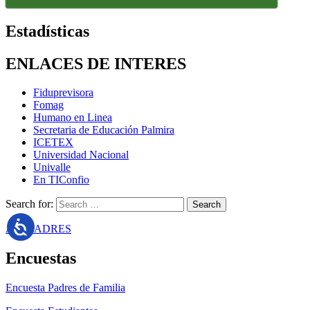
Estadísticas
ENLACES DE INTERES
Fiduprevisora
Fomag
Humano en Linea
Secretaria de Educación Palmira
ICETEX
Universidad Nacional
Univalle
En TIConfio
Search for:
ASOPADRES
Encuestas
Encuesta Padres de Familia