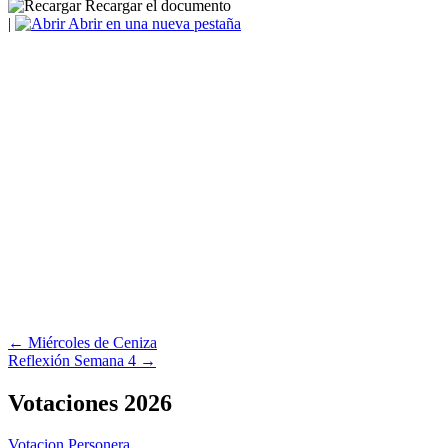
Recargar el documento
|
Abrir en una nueva pestaña
Navegación
← Miércoles de Ceniza
Reflexión Semana 4 →
de
entradas
Votaciones 2026
Votacion Personera