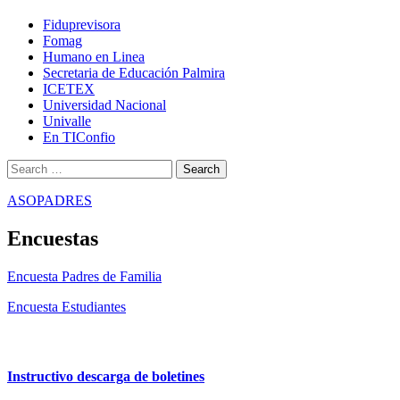
Fiduprevisora
Fomag
Humano en Linea
Secretaria de Educación Palmira
ICETEX
Universidad Nacional
Univalle
En TIConfio
Search
for:
ASOPADRES
Encuestas
Encuesta Padres de Familia
Encuesta Estudiantes
Instructivo descarga de boletines