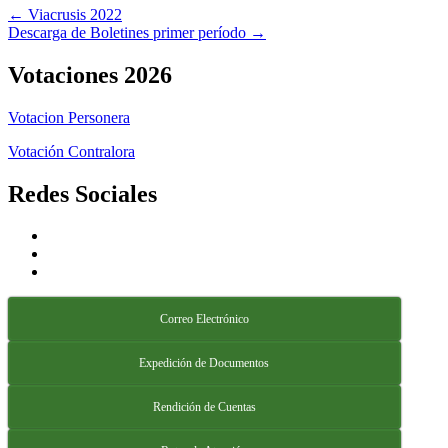
Navegación
← Viacrusis 2022
Descarga de Boletines primer período →
de
entradas
Votaciones 2026
Votacion Personera
Votación Contralora
Redes Sociales
Correo Electrónico
Expedición de Documentos
Rendición de Cuentas