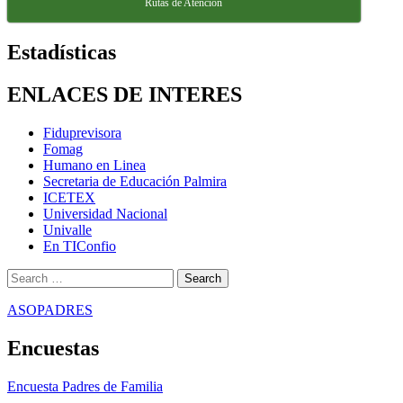
Rutas de Atención
Estadísticas
ENLACES DE INTERES
Fiduprevisora
Fomag
Humano en Linea
Secretaria de Educación Palmira
ICETEX
Universidad Nacional
Univalle
En TIConfio
Search
for:
ASOPADRES
Encuestas
Encuesta Padres de Familia