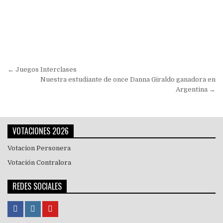
Navegación
← Juegos Interclases
de
Nuestra estudiante de once Danna Giraldo ganadora en
Argentina →
entradas
VOTACIONES 2026
Votacion Personera
Votación Contralora
REDES SOCIALES