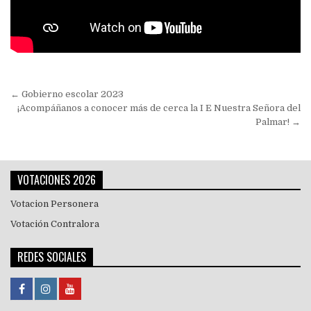
Navegación
← Gobierno escolar 2023
de
¡Acompáñanos a conocer más de cerca la I E Nuestra Señora del
Palmar! →
entradas
VOTACIONES 2026
Votacion Personera
Votación Contralora
REDES SOCIALES