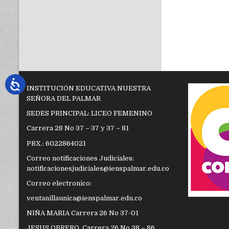
INSTITUCIÓN EDUCATIVA NUESTRA
SEÑORA DEL PALMAR
SEDES PRINCIPAL: LICEO FEMENINO
Carrera 28 No 37 – 37 y 37 – 81
PBX.: 6022864021
Correo notificaciones Judiciales:
notificacionesjudiciales@ienspalmar.edu.co
Correo electronico:
ventanillaunica@ienspalmar.edu.co
NIÑA MARIA Carrera 26 No 37-01
JESUS OBRERO. Carrera 26 No 38 – 86