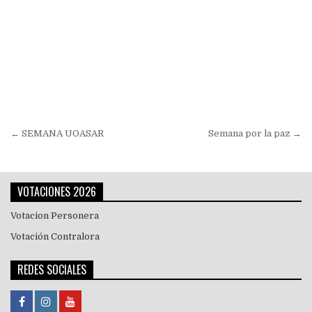
Navegación
← SEMANA UOASAR
Semana por la paz →
de
entradas
VOTACIONES 2026
Votacion Personera
Votación Contralora
REDES SOCIALES