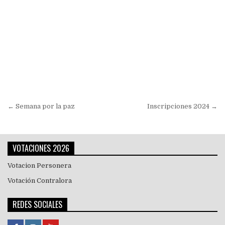
Navegación
← Semana por la paz
Inscripciones 2024 →
de
entradas
VOTACIONES 2026
Votacion Personera
Votación Contralora
REDES SOCIALES