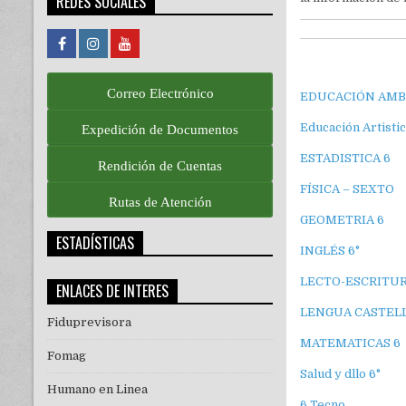
REDES SOCIALES
Correo Electrónico
EDUCACIÓN AMB
Educación Artistic
Expedición de Documentos
ESTADISTICA 6
Rendición de Cuentas
FÍSICA – SEXTO
Rutas de Atención
GEOMETRIA 6
ESTADÍSTICAS
INGLÉS 6°
LECTO-ESCRITUR
ENLACES DE INTERES
LENGUA CASTELL
Fiduprevisora
MATEMATICAS 6
Fomag
Salud y dllo 6°
Humano en Linea
6 Tecno