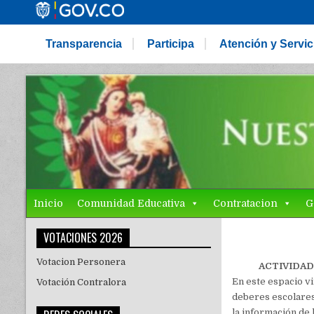
Transparencia
Participa
Atención y Servi
Inicio
Comunidad Educativa
Contratacion
G
VOTACIONES 2026
Votacion Personera
ACTIVIDAD
En este espacio v
Votación Contralora
deberes escolares
la información de