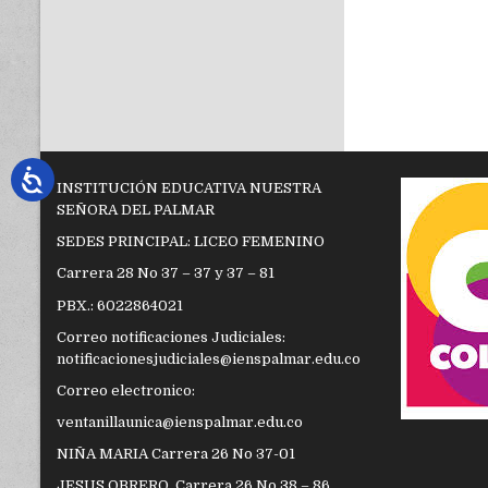
INSTITUCIÓN EDUCATIVA NUESTRA
SEÑORA DEL PALMAR
SEDES PRINCIPAL: LICEO FEMENINO
Carrera 28 No 37 – 37 y 37 – 81
PBX.: 6022864021
Correo notificaciones Judiciales:
notificacionesjudiciales@ienspalmar.edu.co
Correo electronico:
ventanillaunica@ienspalmar.edu.co
NIÑA MARIA Carrera 26 No 37-01
JESUS OBRERO. Carrera 26 No 38 – 86