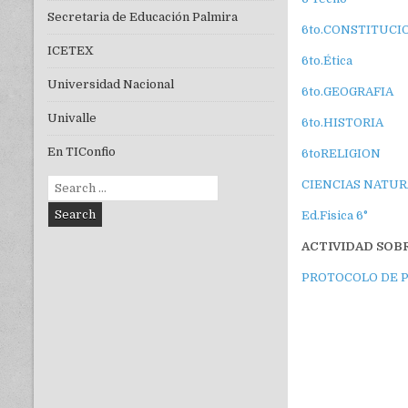
Secretaria de Educación Palmira
6to.CONSTITUCI
ICETEX
6to.Ética
Universidad Nacional
6to.GEOGRAFIA
Univalle
6to.HISTORIA
En TIConfio
6toRELIGION
Search
CIENCIAS NATUR
for:
Ed.Fisica 6°
ACTIVIDAD SOB
PROTOCOLO DE 