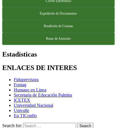
Correo Electrónico
Expedición de Documentos
Rendición de Cuentas
Rutas de Atención
Estadísticas
ENLACES DE INTERES
Fiduprevisora
Fomag
Humano en Linea
Secretaria de Educación Palmira
ICETEX
Universidad Nacional
Univalle
En TIConfio
Search for: