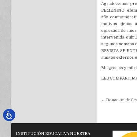
Agradecemos prof
FEMENINO, efemér
año conmemorati
motivos ajenos 
egresada de nuest
intervenida quiru
segunda semana 
REVISTA SE ENTRE
amigos externos en
Mil gracias y mi
LES COMPARTIMO
Navegac
← Donación de Serv
de
entradas
INSTITUCIÓN EDUCATIVA NUESTRA