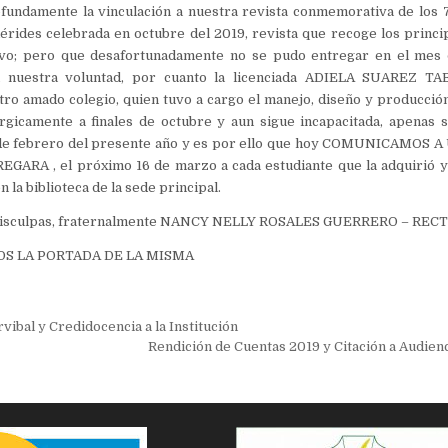
undamente la vinculación a nuestra revista conmemorativa de los 
ides celebrada en octubre del 2019, revista que recoge los princip
vo; pero que desafortunadamente no se pudo entregar en el mes 
a nuestra voluntad, por cuanto la licenciada ADIELA SUAREZ TA
ro amado colegio, quien tuvo a cargo el manejo, diseño y producción 
rgicamente a finales de octubre y aun sigue incapacitada, apenas 
de febrero del presente año y es por ello que hoy COMUNICAMOS 
GARA , el próximo 16 de marzo a cada estudiante que la adquirió y 
 la biblioteca de la sede principal.
l disculpas, fraternalmente NANCY NELLY ROSALES GUERRERO – REC
S LA PORTADA DE LA MISMA
ión
ibal y Credidocencia a la Institución
Rendición de Cuentas 2019 y Citación a Audien